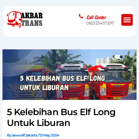
Skip
to
Me
Call Center
content
082123457297
5 Kelebihan Bus Elf Long
Untuk Liburan
By
sewa elf Jakarta
/
13 May 2024