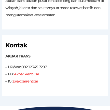
Akbar Trans adalah pusat rental elf long dan bus medium di
wilayah jakarta dan sekitarnya. armada terawat,bersih dan
mengutamakan keselamatan
Kontak
AKBAR TRANS
– HP/WA: 082 12345 7297
– FB:
Akbar Rent Car
– IG:
@akbarrentcar