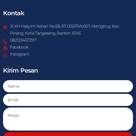
Kontak
Jl. KH Hasyim Ashari No.58, RT.002/RW.007, Nerogtog, Kec.
Pinang, Kota Tangerang, Banten 15145
082123457297
Facebook
Instagram
Kirim Pesan