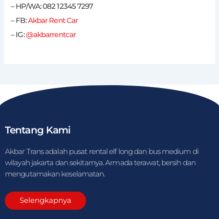
– HP/WA: 082 12345 7297
– FB:
Akbar Rent Car
– IG:
@akbarrentcar
Tentang Kami
Akbar Trans adalah pusat rental elf long dan bus medium di
wilayah jakarta dan sekitarnya. Armada terawat, bersih dan
mengutamakan keselamatan.
Selengkapnya