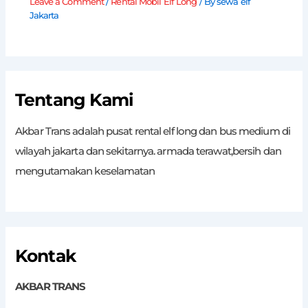
Leave a Comment
/
Rental Mobil Elf Long
/ By
sewa elf
Jakarta
Tentang Kami
Akbar Trans adalah pusat rental elf long dan bus medium di
wilayah jakarta dan sekitarnya. armada terawat,bersih dan
mengutamakan keselamatan
Kontak
AKBAR TRANS