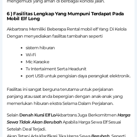
mengemudi yang aman di berbagai kondisi jalan.
6 ) Fasilitas Lengkap Yang Mumpuni Terdapat Pada
Mobil Elf Long
Akbartrans Memiliki Beberapa Rental mobil elf Yang Di Kelola
Dengan menyediakan fasilitas tambahan seperti
sistem hiburan
Wi-Fi
Mic Karaoke
Tv Intertaiment Serta Headunit
port USB untuk pengisian daya perangkat elektronik.
Fasilitas ini sangat berguna terutama untuk perjalanan
panjang atau saat anda bepergian dengan anak-anak yang
memerlukan hiburan ekstra Selama Dalam Perjalanan.
Selain
Denah Kursi Elf Lo
Akbartrans Juga Berkomitmen
Harga
Sewa Tidak Akan Berubah
Apabila Harga Sewa Elf Sesuai
Setelah Deal Terjadi.
Akan Tetapi Ada Klarifikasi Jika Harga Sewa
Berubah
Seperti