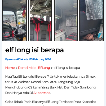
elf long isi berapa
By
sewa elf Jakarta
/
15 February 2026
Home
Rental Mobil Elf Long
elf long isi berapa
Mau Tau Elf
Long Isi Berapa
? Untuk menjelaskannya Simak
terus Ya Website Resmi Kami Atau Langsung Saja
Menghubungi CS kami Yang Baik Hati Dan Tidak Sombong
Dan Hanya Ada Di
Akbartrans
.
Coba Tebak Pada Biasanya Elf Long Terdapat Pada Kapastias