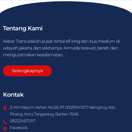
Tentang Kami
Akbar Trans adalah pusat rental elf long dan bus medium di
wilayah jakarta dan sekitarnya. Armada terawat, bersih dan
mengutamakan keselamatan.
Selengkapnya
Kontak
Jl. KH Hasyim Ashari No.58, RT.002/RW.007, Nerogtog, Kec.
Pinang, Kota Tangerang, Banten 15145
082123457297
Facebook