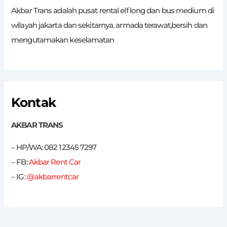
Akbar Trans adalah pusat rental elf long dan bus medium di
wilayah jakarta dan sekitarnya. armada terawat,bersih dan
mengutamakan keselamatan
Kontak
AKBAR TRANS
– HP/WA: 082 12345 7297
– FB:
Akbar Rent Car
– IG:
@akbarrentcar