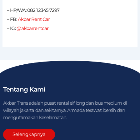
– HP/WA: 082 12345 7297
– FB:
Akbar Rent Car
– IG:
@akbarrentcar
Tentang Kami
Akbar Trans adalah pusat rental elf long dan bus medium di
wilayah jakarta dan sekitarnya. Armada terawat, bersih dan
mengutamakan keselamatan.
Selengkapnya