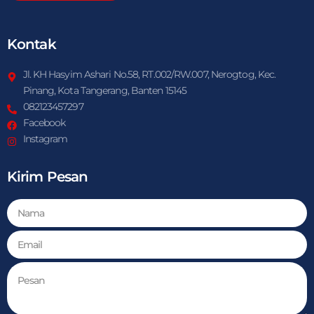
Kontak
Jl. KH Hasyim Ashari No.58, RT.002/RW.007, Nerogtog, Kec.
Pinang, Kota Tangerang, Banten 15145
082123457297
Facebook
Instagram
Kirim Pesan