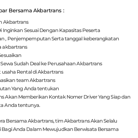
bar Bersama Akbartrans :
m Akbartrans
i Inginkan Sesuai Dengan Kapasitas Peserta
an , Penjempemputan Serta tanggal keberangkatan
 akbartrans
Sesuaikan
 Sewa Sudah Deal ke Perusahaan Akbartrans
 usaha Rental di Akbartrans
ormasikan team Akbartrans
mputan Yang Anda tentukan
s Akan Memberikan Kontak Nomer Driver Yang Siap dan
a Anda tentunya.
a Bersama Akbartrans, tim Akbartrans Akan Selalu
si Bagi Anda Dalam Mewujudkan Berwisata Bersama