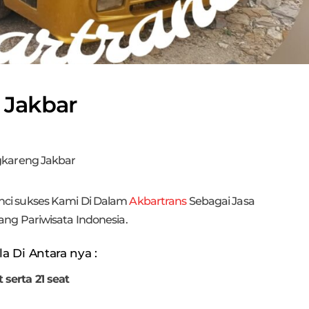
 Jakbar
gkareng Jakbar
ci sukses Kami Di Dalam
Akbartrans
Sebagai Jasa
ng Pariwisata Indonesia.
a Di Antara nya :
t serta 21 seat