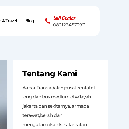
Call Center
 & Travel
Blog
082123457297
Tentang Kami
Akbar Trans adalah pusat rental elf
long dan bus medium di wilayah
jakarta dan sekitarnya. armada
terawat,bersih dan
mengutamakan keselamatan