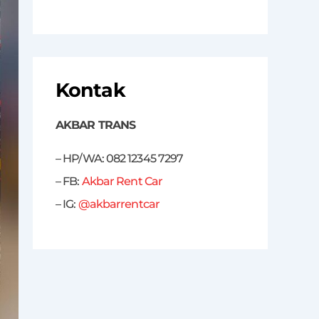
Kontak
AKBAR TRANS
– HP/WA: 082 12345 7297
– FB:
Akbar Rent Car
– IG:
@akbarrentcar