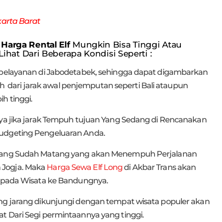
karta Barat
i
Harga Rental Elf
Mungkin Bisa Tinggi Atau
Lihat Dari Beberapa Kondisi Seperti :
a pelayanan di Jabodetabek, sehingga dapat digambarkan
auh dari jarak awal penjemputan seperti Bali ataupun
h tinggi.
nya jika jarak Tempuh tujuan Yang Sedang di Rencanakan
Budgeting Pengeluaran Anda.
a yang Sudah Matang yang akan Menempuh Perjalanan
 Jogja. Maka
Harga Sewa Elf Long
di Akbar Trans akan
ripada Wisata ke Bandungnya.
ang jarang dikunjungi dengan tempat wisata populer akan
t Dari Segi permintaannya yang tinggi.