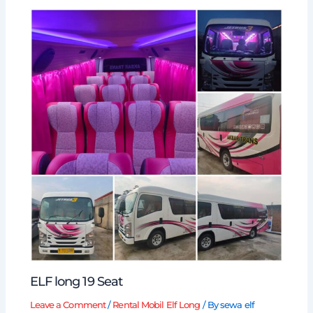
ELF long 19 Seat
Leave a Comment
/
Rental Mobil Elf Long
/ By
sewa elf