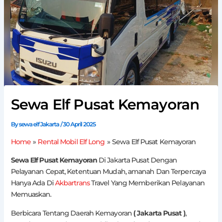
Sewa Elf Pusat Kemayoran
By
sewa elf Jakarta
/
30 April 2025
Home
Rental Mobil Elf Long
Sewa Elf Pusat Kemayoran
Sewa Elf Pusat Kemayoran
Di Jakarta Pusat Dengan
Pelayanan Cepat, Ketentuan Mudah, amanah Dan Terpercaya
Hanya Ada Di
Akbartrans
Travel Yang Memberikan Pelayanan
Memuaskan.
Berbicara Tentang Daerah Kemayoran
( Jakarta Pusat )
,