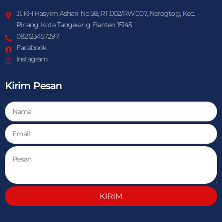
Jl. KH Hasyim Ashari No.58, RT.002/RW.007, Nerogtog, Kec.
Pinang, Kota Tangerang, Banten 15145
082123457297
Facebook
Instagram
Kirim Pesan
KIRIM