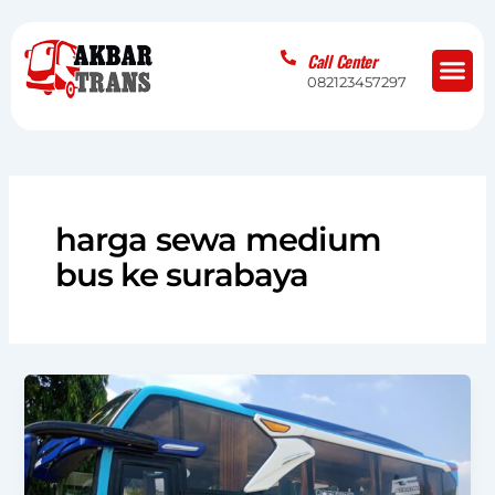
Skip
to
Me
Call Center
content
082123457297
harga sewa medium
bus ke surabaya