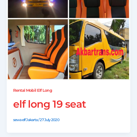
Rental Mobil Elf Long
elf long 19 seat
sewa elf Jakarta
/
27 July 2020