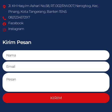
Jl. KH Hasyim Ashari No.58, RT.002/RW.007, Nerogtog, Kec.
Pinang, Kota Tangerang, Banten 15145
082123457297
Facebook
Instagram
Kirim Pesan
KIRIM