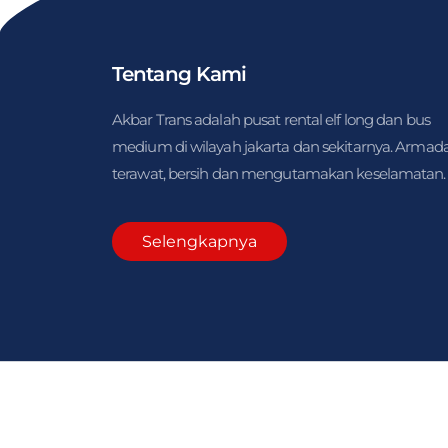
Tentang Kami
Akbar Trans adalah pusat rental elf long dan bus
medium di wilayah jakarta dan sekitarnya. Armad
terawat, bersih dan mengutamakan keselamatan.
Selengkapnya