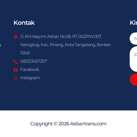
Kontak
Ki
Jl. KH Hasyim Ashari No.58, RT.002/RW.007,
a
Nerogtog, Kec. Pinang, Kota Tangerang, Banten
15145
082123457297
Facebook
Instagram
Copyright © 2026 Akbartrans.com