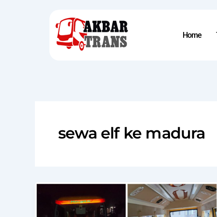
Skip
to
content
Home
sewa elf ke madura