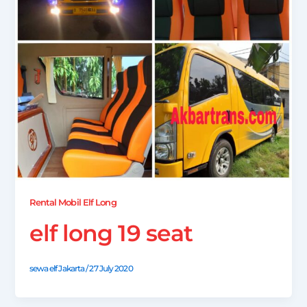
Rental Mobil Elf Long
elf long 19 seat
sewa elf Jakarta
/
27 July 2020