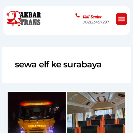
Skip
to
Me
Call Center
content
082123457297
sewa elf ke surabaya