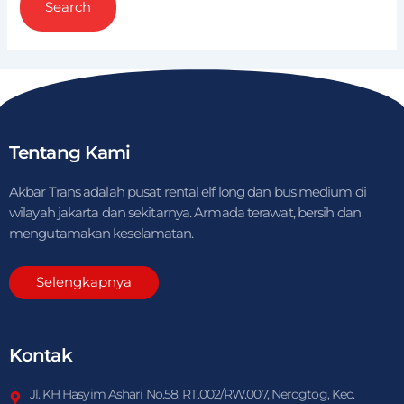
Tentang Kami
Akbar Trans adalah pusat rental elf long dan bus medium di
wilayah jakarta dan sekitarnya. Armada terawat, bersih dan
mengutamakan keselamatan.
Selengkapnya
Kontak
Jl. KH Hasyim Ashari No.58, RT.002/RW.007, Nerogtog, Kec.