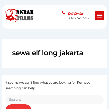
Skip
Search
to
for:
Me
Call Center
content
082123457297
sewa elf long jakarta
It seems we can’t find what you’re looking for. Perhaps
searching can help.