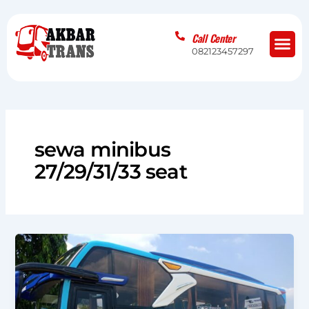
Skip
to
Me
Call Center
content
082123457297
sewa minibus
27/29/31/33 seat