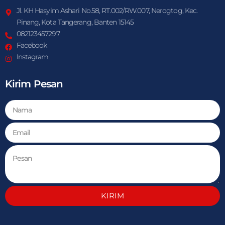
Jl. KH Hasyim Ashari No.58, RT.002/RW.007, Nerogtog, Kec.
Pinang, Kota Tangerang, Banten 15145
082123457297
Facebook
Instagram
Kirim Pesan
KIRIM