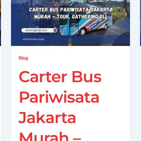
Blog
Carter Bus
Pariwisata
Jakarta
Murah –