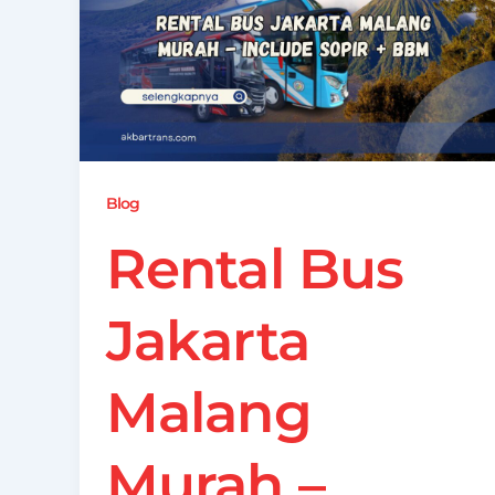
Blog
Rental Bus
Jakarta
Malang
Murah –