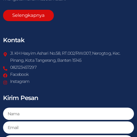
Selengkapnya
Kontak
Jl. KH Hasyim Ashari No.58, RT.002/RW.007, Nerogtog, Kec.
Pinang, Kota Tangerang, Banten 15145
082123457297
Facebook
Instagram
Kirim Pesan