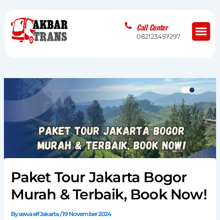
Skip
to
Me
Call Center
content
082123457297
Paket Tour Jakarta Bogor
Murah & Terbaik, Book Now!
By
sewa elf Jakarta
/
19 November 2024