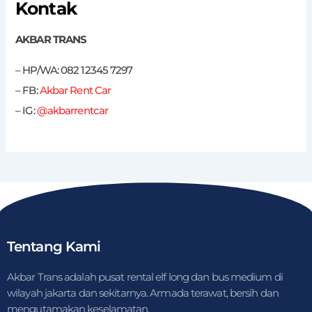
Kontak
AKBAR TRANS
– HP/WA: 082 12345 7297
– FB:
Akbar Rent Car
– IG:
@akbarrentcar
Tentang Kami
Akbar Trans adalah pusat rental elf long dan bus medium di
wilayah jakarta dan sekitarnya. Armada terawat, bersih dan
mengutamakan keselamatan.