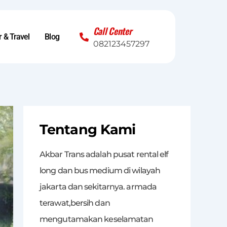
Call Center
 & Travel
Blog
082123457297
Tentang Kami
Akbar Trans adalah pusat rental elf
long dan bus medium di wilayah
jakarta dan sekitarnya. armada
terawat,bersih dan
mengutamakan keselamatan