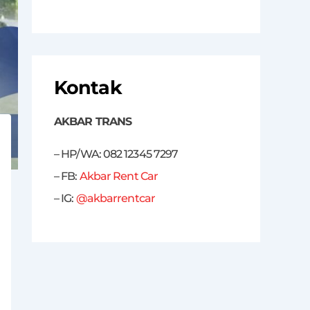
Kontak
AKBAR TRANS
– HP/WA: 082 12345 7297
– FB:
Akbar Rent Car
– IG:
@akbarrentcar