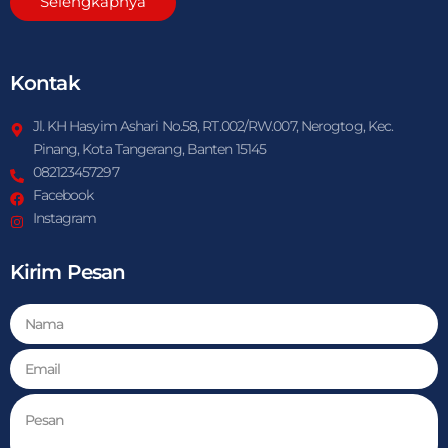
Selengkapnya
Kontak
Jl. KH Hasyim Ashari No.58, RT.002/RW.007, Nerogtog, Kec.
Pinang, Kota Tangerang, Banten 15145
082123457297
Facebook
Instagram
Kirim Pesan