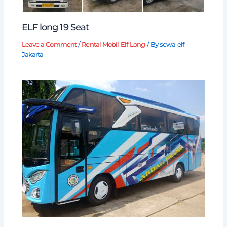
ELF long 19 Seat
Leave a Comment
/
Rental Mobil Elf Long
/ By
sewa elf
Jakarta