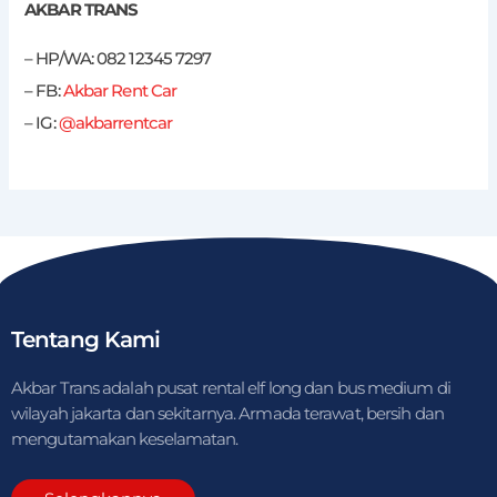
AKBAR TRANS
– HP/WA: 082 12345 7297
– FB:
Akbar Rent Car
– IG:
@akbarrentcar
Tentang Kami
Akbar Trans adalah pusat rental elf long dan bus medium di
wilayah jakarta dan sekitarnya. Armada terawat, bersih dan
mengutamakan keselamatan.