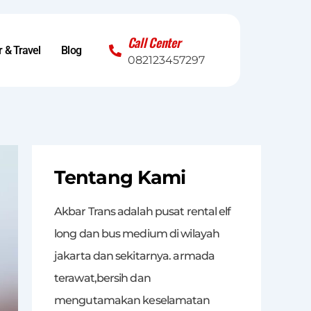
Call Center
 & Travel
Blog
082123457297
Tentang Kami
Akbar Trans adalah pusat rental elf
long dan bus medium di wilayah
jakarta dan sekitarnya. armada
terawat,bersih dan
mengutamakan keselamatan