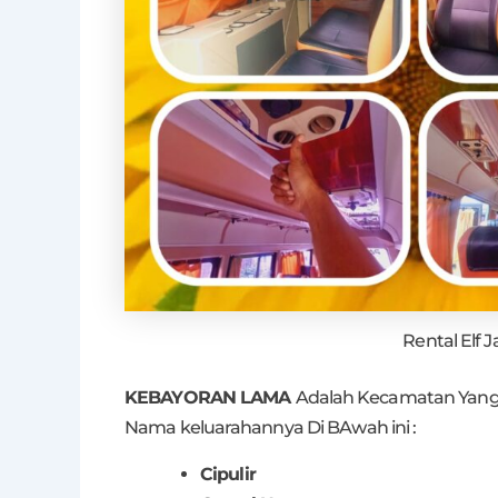
Rental Elf
KEBAYORAN LAMA
Adalah Kecamatan Yang T
Nama keluarahannya Di BAwah ini :
Cipulir