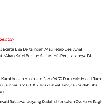
 Selatan
 Jakarta
Bisa Bertambah Atau Tetap Deal Awal
ute Akan Kami Berikan Sekilas Info Penjelasannya Di
Kami Adalah minimal di Jam 04.30 Dan maksimal di Jam
gu Sampai Jam 00.00 / Tidak Lewat Tanggal ( Sudah Tiba
n )
wati Batas waktu yang Sudah di tentukan Overtime Bagi