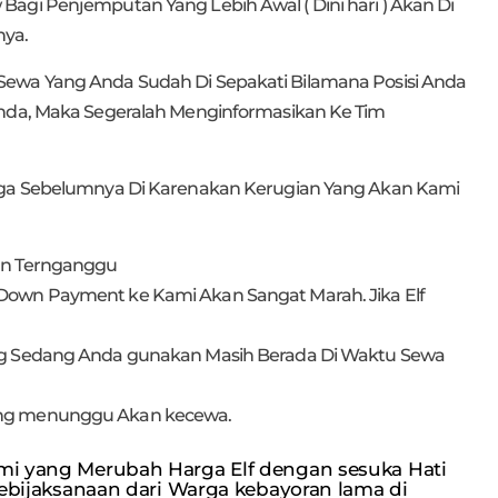
agi Penjemputan Yang Lebih Awal ( Dini hari ) Akan Di
nya.
Sewa Yang Anda Sudah Di Sepakati Bilamana Posisi Anda
Anda, Maka Segeralah Menginformasikan Ke Tim
arga Sebelumnya Di Karenakan Kerugian Yang Akan Kami
an Ternganggu
own Payment ke Kami Akan Sangat Marah. Jika Elf
g Sedang Anda gunakan Masih Berada Di Waktu Sewa
ng menunggu Akan kecewa.
i yang Merubah Harga Elf dengan sesuka Hati
ebijaksanaan dari Warga kebayoran lama di