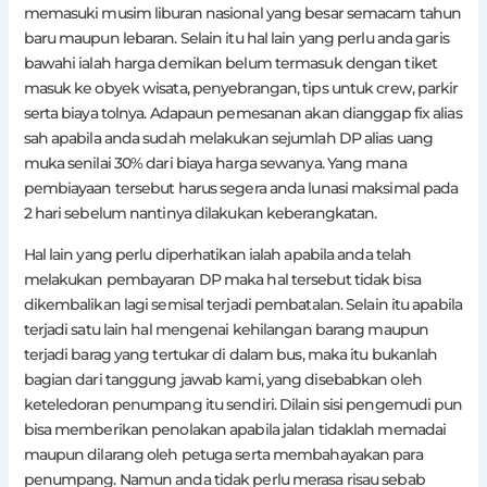
memasuki musim liburan nasional yang besar semacam tahun
baru maupun lebaran. Selain itu hal lain yang perlu anda garis
bawahi ialah harga demikan belum termasuk dengan tiket
masuk ke obyek wisata, penyebrangan, tips untuk crew, parkir
serta biaya tolnya. Adapaun pemesanan akan dianggap fix alias
sah apabila anda sudah melakukan sejumlah DP alias uang
muka senilai 30% dari biaya harga sewanya. Yang mana
pembiayaan tersebut harus segera anda lunasi maksimal pada
2 hari sebelum nantinya dilakukan keberangkatan.
Hal lain yang perlu diperhatikan ialah apabila anda telah
melakukan pembayaran DP maka hal tersebut tidak bisa
dikembalikan lagi semisal terjadi pembatalan. Selain itu apabila
terjadi satu lain hal mengenai kehilangan barang maupun
terjadi barag yang tertukar di dalam bus, maka itu bukanlah
bagian dari tanggung jawab kami, yang disebabkan oleh
keteledoran penumpang itu sendiri. Dilain sisi pengemudi pun
bisa memberikan penolakan apabila jalan tidaklah memadai
maupun dilarang oleh petuga serta membahayakan para
penumpang. Namun anda tidak perlu merasa risau sebab