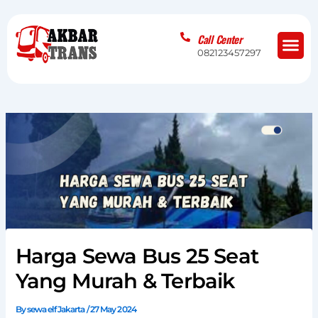
Skip
to
Me
Call Center
content
082123457297
Harga Sewa Bus 25 Seat
Yang Murah & Terbaik
By
sewa elf Jakarta
/
27 May 2024