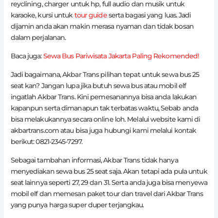
reyclining, charger untuk hp, full audio dan musik untuk
karaoke, kursi untuk
tour guide
serta bagasi yang luas. Jadi
dijamin anda akan makin merasa nyaman dan tidak bosan
dalam perjalanan.
Baca juga:
Sewa Bus Pariwisata Jakarta Paling Rekomended!
Jadi bagaimana, Akbar Trans pilihan tepat untuk sewa bus 25
seat kan? Jangan lupa jika butuh sewa bus atau mobil elf
ingatlah Akbar Trans. Kini pemesanannya bisa anda lakukan
kapanpun serta dimanapun tak terbatas waktu, Sebab anda
bisa melakukannya secara online loh. Melalui website kami di
akbartrans.com atau bisa juga hubungi kami melalui kontak
berikut: 0821-2345-7297.
Sebagai tambahan informasi, Akbar Trans tidak hanya
menyediakan sewa bus 25 seat saja. Akan tetapi ada pula untuk
seat lainnya seperti 27, 29 dan 31. Serta anda juga bisa menyewa
mobil elf dan memesan paket tour dan travel dari Akbar Trans
yang punya harga super duper terjangkau.