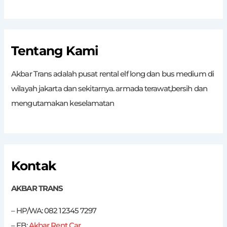
Tentang Kami
Akbar Trans adalah pusat rental elf long dan bus medium di
wilayah jakarta dan sekitarnya. armada terawat,bersih dan
mengutamakan keselamatan
Kontak
AKBAR TRANS
– HP/WA: 082 12345 7297
– FB:
Akbar Rent Car