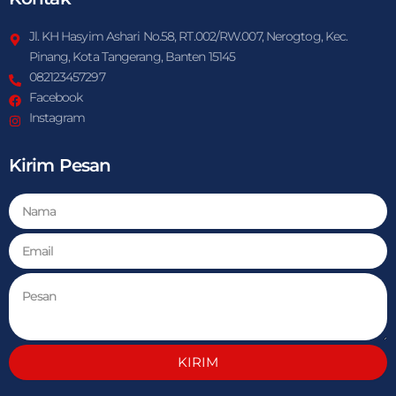
Jl. KH Hasyim Ashari No.58, RT.002/RW.007, Nerogtog, Kec.
Pinang, Kota Tangerang, Banten 15145
082123457297
Facebook
Instagram
Kirim Pesan
KIRIM