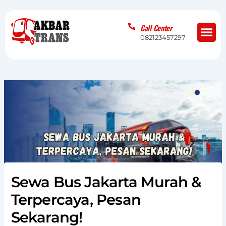
Skip
to
Me
Call Center
content
082123457297
Sewa Bus Jakarta Murah &
Terpercaya, Pesan
Sekarang!