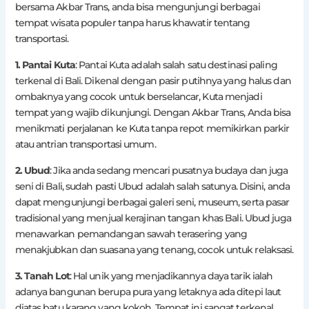
bersama Akbar Trans, anda bisa mengunjungi berbagai
tempat wisata populer tanpa harus khawatir tentang
transportasi.
1. Pantai Kuta
: Pantai Kuta adalah salah satu destinasi paling
terkenal di Bali. Dikenal dengan pasir putihnya yang halus dan
ombaknya yang cocok untuk berselancar, Kuta menjadi
tempat yang wajib dikunjungi. Dengan Akbar Trans, Anda bisa
menikmati perjalanan ke Kuta tanpa repot memikirkan parkir
atau antrian transportasi umum.
2. Ubud
: Jika anda sedang mencari pusatnya budaya dan juga
seni di Bali, sudah pasti Ubud adalah salah satunya. Disini, anda
dapat mengunjungi berbagai galeri seni, museum, serta pasar
tradisional yang menjual kerajinan tangan khas Bali. Ubud juga
menawarkan pemandangan sawah terasering yang
menakjubkan dan suasana yang tenang, cocok untuk relaksasi.
3. Tanah Lot
: Hal unik yang menjadikannya daya tarik ialah
adanya bangunan berupa pura yang letaknya ada ditepi laut
diatas batu karang yang kokoh. Tempat ini sangat terkenal