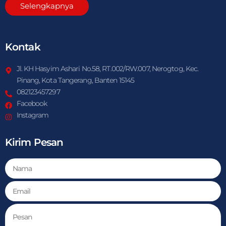
Selengkapnya
Kontak
Jl. KH Hasyim Ashari No.58, RT.002/RW.007, Nerogtog, Kec.
Pinang, Kota Tangerang, Banten 15145
082123457297
Facebook
Instagram
Kirim Pesan