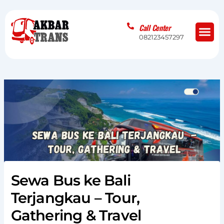
Skip
to
Me
Call Center
content
082123457297
Sewa Bus ke Bali
Terjangkau – Tour,
Gathering & Travel