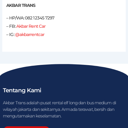
AKBAR TRANS
– HP/WA: 082 12345 7297
– FB:
Akbar Rent Car
– IG:
@akbarrentcar
Tentang Kami
Akbar Trans adalah pusat rental elf long dan bus medium di
wilayah jakarta dan sekitarnya. Armada terawat, bersih dan
mengutamakan keselamatan.