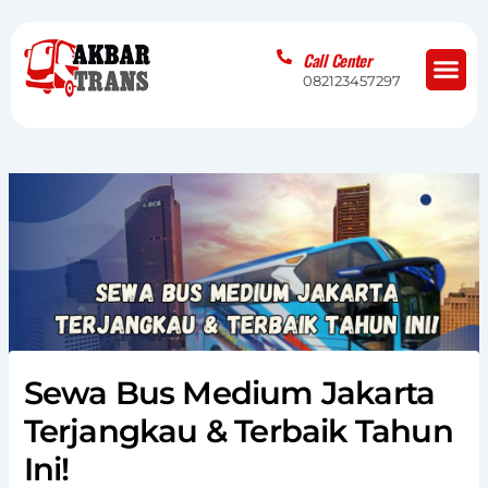
Skip
to
Me
Call Center
content
082123457297
Sewa Bus Medium Jakarta
Terjangkau & Terbaik Tahun
Ini!