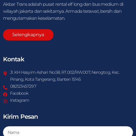
Akbar Trans adalah pusat rental elf long dan bus medium di
wilayah jakarta dan sekitarnya. Armada terawat, bersih dan
mengutamakan keselamatan.
Selengkapnya
Kontak
Jl. KH Hasyim Ashari No.58, RT.002/RW.007, Nerogtog, Kec.
Pinang, Kota Tangerang, Banten 15145
082123457297
Facebook
Instagram
Kirim Pesan