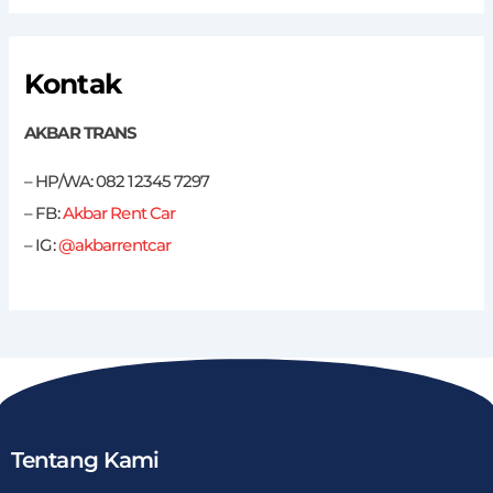
Kontak
AKBAR TRANS
– HP/WA: 082 12345 7297
– FB:
Akbar Rent Car
– IG:
@akbarrentcar
Tentang Kami