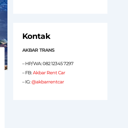
Kontak
AKBAR TRANS
– HP/WA: 082 12345 7297
– FB:
Akbar Rent Car
– IG:
@akbarrentcar