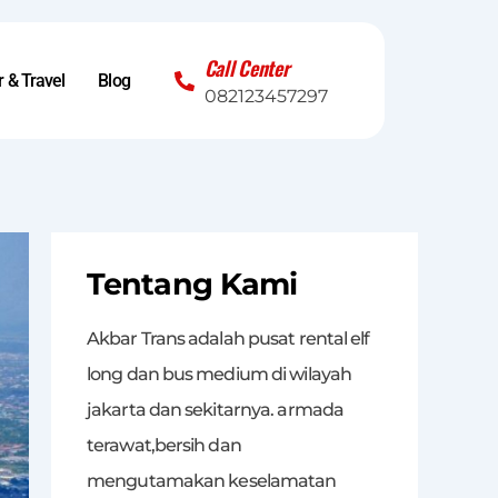
Call Center
 & Travel
Blog
082123457297
Tentang Kami
Akbar Trans adalah pusat rental elf
long dan bus medium di wilayah
jakarta dan sekitarnya. armada
terawat,bersih dan
mengutamakan keselamatan