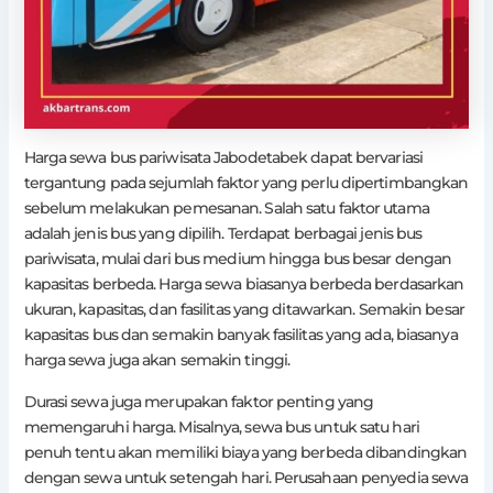
Harga sewa bus pariwisata Jabodetabek dapat bervariasi
tergantung pada sejumlah faktor yang perlu dipertimbangkan
sebelum melakukan pemesanan. Salah satu faktor utama
adalah jenis bus yang dipilih. Terdapat berbagai jenis bus
pariwisata, mulai dari bus medium hingga bus besar dengan
kapasitas berbeda. Harga sewa biasanya berbeda berdasarkan
ukuran, kapasitas, dan fasilitas yang ditawarkan. Semakin besar
kapasitas bus dan semakin banyak fasilitas yang ada, biasanya
harga sewa juga akan semakin tinggi.
Durasi sewa juga merupakan faktor penting yang
memengaruhi harga. Misalnya, sewa bus untuk satu hari
penuh tentu akan memiliki biaya yang berbeda dibandingkan
dengan sewa untuk setengah hari. Perusahaan penyedia sewa