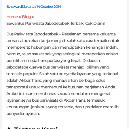
By
sewa elf Jakarta
/
14 October 2024
Home
Blog
Sewa Bus Pariwisata Jabodetabek Terbaik, Cek Disini!
Bus Pariwisata Jabodetabek – Perjalanan bersama keluarga,
teman, atau rekan kerja menjadi salah satu cara terbaik untuk
mempererat hubungan dan menciptakan kenangan indah.
Namun, salah satu aspek yang seringkali merepotkan adalah
pemilihan moda transportasi yang tepat. Di daerah
Jabodetabek, sewa bus pariwisata menjadi pilihan yang
semakin populer. Salah satu penyedia layanan yang terkenal
adalah Akbar Trans, yang menawarkan berbagai solusi
transportasi untuk memenuhi kebutuhan perjalanan Anda.
Artikel ini akan membahas secara mendalam mengenai
layanan sewa bus pariwisata di Akbar Trans, termasuk
keuntungan, jenis bus yang tersedia, dan tips dalam memilih
penyedia layanan.