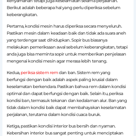
kenyamanan tetapi juga keselamatan selama perjalanan.
Berikut adalah beberapa hal yang perlu diperiksa sebelum
keberangkatan.
Pertama, kondisi mesin harus diperiksa secara menyeluruh.
Pastikan mesin dalam keadaan baik dan tidak ada suara aneh
yang terdengar saat dihidupkan. Sopir bus biasanya
melakukan pemeriksaan awal sebelum keberangkatan, tetapi
anda juga bisa meminta sopir untuk memberikan penjelasan
mengenai kondisi mesin agar merasa lebih tenang.
Kedua,
periksa sistem rem
dan ban. Sistem rem yang
berfungsi dengan baik adalah aspek paling krusial dalam
keselamatan berkendara. Pastikan bahwa rem dalam kondisi
optimal dan dapat berfungsi dengan baik. Selain itu, periksa
kondisi ban, termasuk tekanan dan kedalaman alur. Ban yang
tidak dalam kondisi baik dapat membahayakan keselamatan
perjalanan, terutama dalam kondisi cuaca buruk.
Ketiga, pastikan kondisi interior bus bersih dan nyaman.
Kebersihan interior bus sangat penting untuk menciptakan