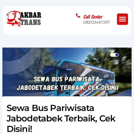
Skip
to
Me
Call Center
content
082123457297
Sewa Bus Pariwisata
Jabodetabek Terbaik, Cek
Disini!