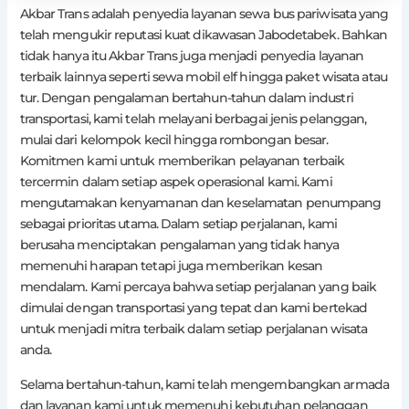
Akbar Trans adalah penyedia layanan sewa bus pariwisata yang
telah mengukir reputasi kuat dikawasan Jabodetabek. Bahkan
tidak hanya itu Akbar Trans juga menjadi penyedia layanan
terbaik lainnya seperti sewa mobil elf hingga paket wisata atau
tur. Dengan pengalaman bertahun-tahun dalam industri
transportasi, kami telah melayani berbagai jenis pelanggan,
mulai dari kelompok kecil hingga rombongan besar.
Komitmen kami untuk memberikan pelayanan terbaik
tercermin dalam setiap aspek operasional kami. Kami
mengutamakan kenyamanan dan keselamatan penumpang
sebagai prioritas utama. Dalam setiap perjalanan, kami
berusaha menciptakan pengalaman yang tidak hanya
memenuhi harapan tetapi juga memberikan kesan
mendalam. Kami percaya bahwa setiap perjalanan yang baik
dimulai dengan transportasi yang tepat dan kami bertekad
untuk menjadi mitra terbaik dalam setiap perjalanan wisata
anda.
Selama bertahun-tahun, kami telah mengembangkan armada
dan layanan kami untuk memenuhi kebutuhan pelanggan