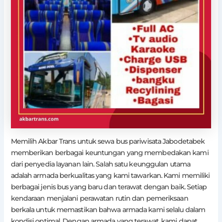
Memilih Akbar Trans untuk sewa bus pariwisata Jabodetabek
memberikan berbagai keuntungan yang membedakan kami
dari penyedia layanan lain. Salah satu keunggulan utama
adalah armada berkualitas yang kami tawarkan. Kami memiliki
berbagai jenis bus yang baru dan terawat dengan baik. Setiap
kendaraan menjalani perawatan rutin dan pemeriksaan
berkala untuk memastikan bahwa armada kami selalu dalam
kondisi optimal. Dengan armada yang terawat, kami dapat