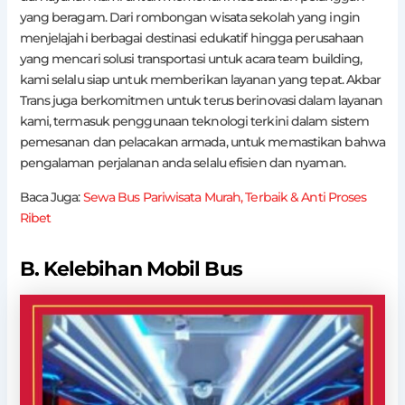
yang beragam. Dari rombongan wisata sekolah yang ingin
menjelajahi berbagai destinasi edukatif hingga perusahaan
yang mencari solusi transportasi untuk acara team building,
kami selalu siap untuk memberikan layanan yang tepat. Akbar
Trans juga berkomitmen untuk terus berinovasi dalam layanan
kami, termasuk penggunaan teknologi terkini dalam sistem
pemesanan dan pelacakan armada, untuk memastikan bahwa
pengalaman perjalanan anda selalu efisien dan nyaman.
Baca Juga:
Sewa Bus Pariwisata Murah, Terbaik & Anti Proses
Ribet
B. Kelebihan Mobil Bus