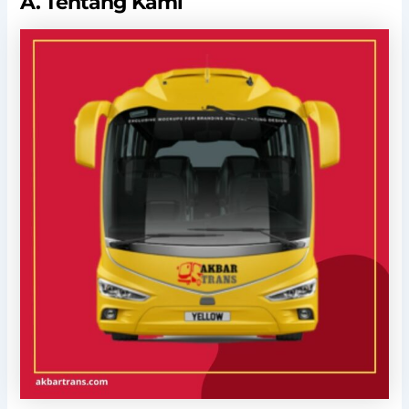
A. Tentang Kami