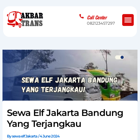
Skip
to
Me
Call Center
content
082123457297
Sewa Elf Jakarta Bandung
Yang Terjangkau
By
sewa elf Jakarta
/
4 June 2024