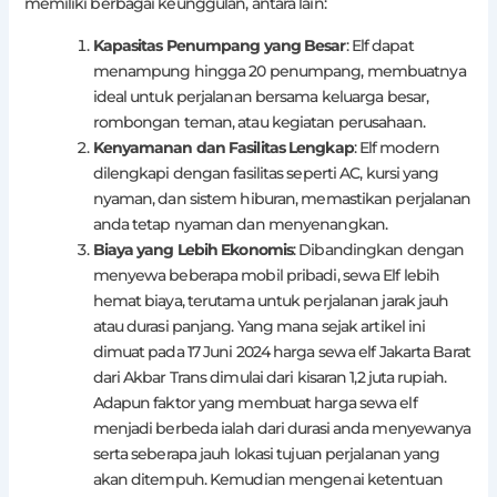
memiliki berbagai keunggulan, antara lain:
Kapasitas Penumpang yang Besar
: Elf dapat
menampung hingga 20 penumpang, membuatnya
ideal untuk perjalanan bersama keluarga besar,
rombongan teman, atau kegiatan perusahaan.
Kenyamanan dan Fasilitas Lengkap
: Elf modern
dilengkapi dengan fasilitas seperti AC, kursi yang
nyaman, dan sistem hiburan, memastikan perjalanan
anda tetap nyaman dan menyenangkan.
Biaya yang Lebih Ekonomis
: Dibandingkan dengan
menyewa beberapa mobil pribadi, sewa Elf lebih
hemat biaya, terutama untuk perjalanan jarak jauh
atau durasi panjang. Yang mana sejak artikel ini
dimuat pada 17 Juni 2024 harga sewa elf Jakarta Barat
dari Akbar Trans dimulai dari kisaran 1,2 juta rupiah.
Adapun faktor yang membuat harga sewa elf
menjadi berbeda ialah dari durasi anda menyewanya
serta seberapa jauh lokasi tujuan perjalanan yang
akan ditempuh. Kemudian mengenai ketentuan