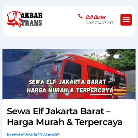
Skip
to
Me
Call Center
content
082123457297
Sewa Elf Jakarta Barat –
Harga Murah & Terpercaya
By
sewa elf Jakarta
/
17 June 2024