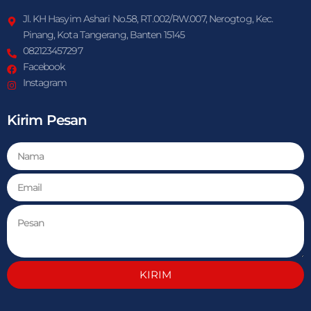
Jl. KH Hasyim Ashari No.58, RT.002/RW.007, Nerogtog, Kec.
Pinang, Kota Tangerang, Banten 15145
082123457297
Facebook
Instagram
Kirim Pesan
KIRIM