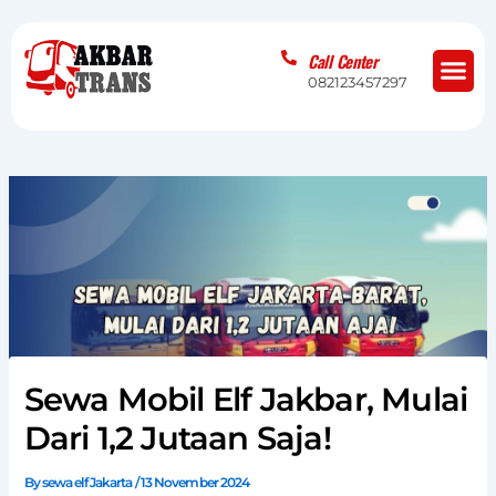
Skip
to
Me
Call Center
content
082123457297
Sewa Mobil Elf Jakbar, Mulai
Dari 1,2 Jutaan Saja!
By
sewa elf Jakarta
/
13 November 2024