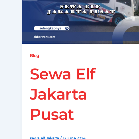
Blog
Sewa Elf
Jakarta
Pusat
sewa elf Jakarta
/
13 June 2024