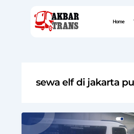
Skip
to
content
Home
sewa elf di jakarta p