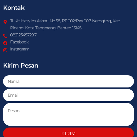
Kontak
Jl. KH Hasyim Ashari No.58, RT.002/RW.007, Nerogtog, Kec.
Pinang, Kota Tangerang, Banten 15145
082123457297
Facebook
Instagram
Kirim Pesan
KIRIM