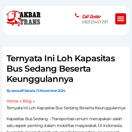
Skip
to
Me
Call Center
content
082123457297
Ternyata Ini Loh Kapasitas
Bus Sedang Beserta
Keunggulannya
By
sewa elf Jakarta
/
5 November 2024
Home
Blog
Ternyata Ini Loh Kapasitas Bus Sedang Beserta Keunggulannya
Kapasitas Bus Sedang – Transportasi umum merupakan salah
satu aspek penting dalam mobilitas masyarakat. Di Indonesia,