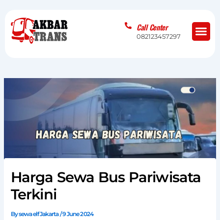
Skip
to
Me
Call Center
content
082123457297
Harga Sewa Bus Pariwisata
Terkini
By
sewa elf Jakarta
/
9 June 2024