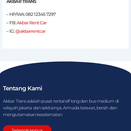
AKBAR TRANS
– HP/WA: 082 12345 7297
– FB:
Akbar Rent Car
– IG:
@akbarrentcar
Tentang Kami
Akbar Trans adalah pusat rental elf long dan bus medium di
wilayah jakarta dan sekitarnya. Armada terawat, bersih dan
mengutamakan keselamatan.
Selengkapnya