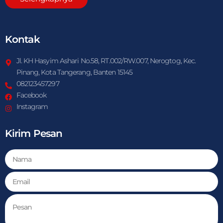
Kontak
Jl. KH Hasyim Ashari No.58, RT.002/RW.007, Nerogtog, Kec.
Pinang, Kota Tangerang, Banten 15145
082123457297
Facebook
Instagram
Kirim Pesan